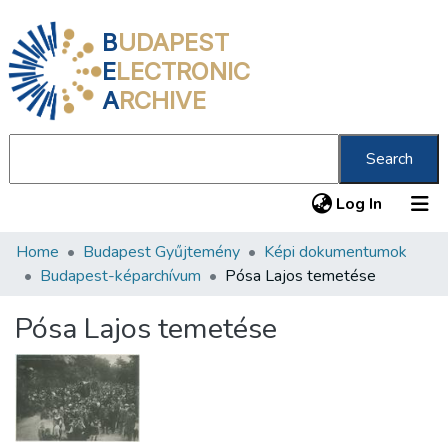
B
UDAPEST
E
LECTRONIC
A
RCHIVE
Search
(current
Log In
Home
Budapest Gyűjtemény
Képi dokumentumok
Communities & Collections
Budapest-képarchívum
Pósa Lajos temetése
All of DSpace
Pósa Lajos temetése
Statistics
About us