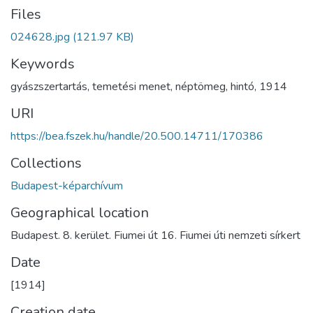
Files
024628.jpg
(121.97 KB)
Keywords
gyászszertartás
,
temetési menet
,
néptömeg
,
hintó
,
1914
URI
https://bea.fszek.hu/handle/20.500.14711/170386
Collections
Budapest-képarchívum
Geographical location
Budapest. 8. kerület. Fiumei út 16. Fiumei úti nemzeti sírkert
Date
[1914]
Creation date