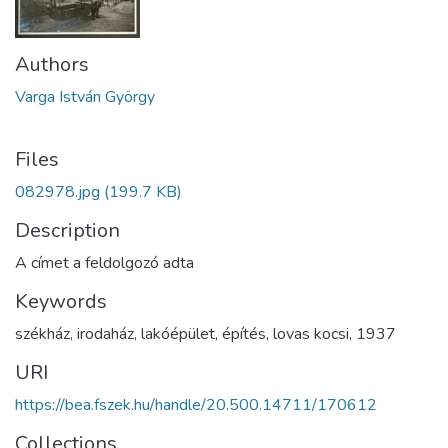
Authors
Varga István György
Files
082978.jpg
(199.7 KB)
Description
A címet a feldolgozó adta
Keywords
székház
,
irodaház
,
lakóépület
,
építés
,
lovas kocsi
,
1937
URI
https://bea.fszek.hu/handle/20.500.14711/170612
Collections