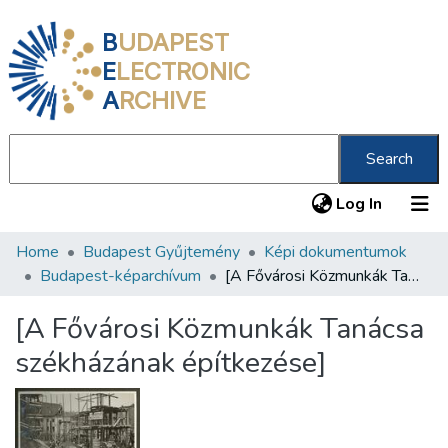
B
UDAPEST
E
LECTRONIC
A
RCHIVE
Search
(current
Log In
Home
Budapest Gyűjtemény
Képi dokumentumok
Communities & Collections
Budapest-képarchívum
[A Fővárosi Közmunkák Tanácsa székházának építkezése]
All of DSpace
[A Fővárosi Közmunkák Tanácsa
Statistics
székházának építkezése]
About us