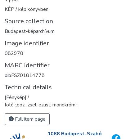
KÉP / kép könyvben
Source collection
Budapest-képarchívum
Image identifier
082978
MARC identifier
bibFSZ01814778
Technical details
[Fénykép] /
fotó :,poz., zsel. ezüst, monokróm ;
Full item page
1088 Budapest, Szabó