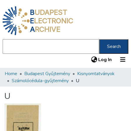
B
UDAPEST
E
LECTRONIC
A
RCHIVE
Search
(current
Log In
Home
Budapest Gyűjtemény
Kisnyomtatványok
Communities & Collections
Számolócédula-gyűjtemény
U
All of DSpace
U
Statistics
About us