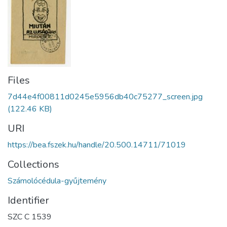
Files
7d44e4f00811d0245e5956db40c75277_screen.jpg
(122.46 KB)
URI
https://bea.fszek.hu/handle/20.500.14711/71019
Collections
Számolócédula-gyűjtemény
Identifier
SZC C 1539