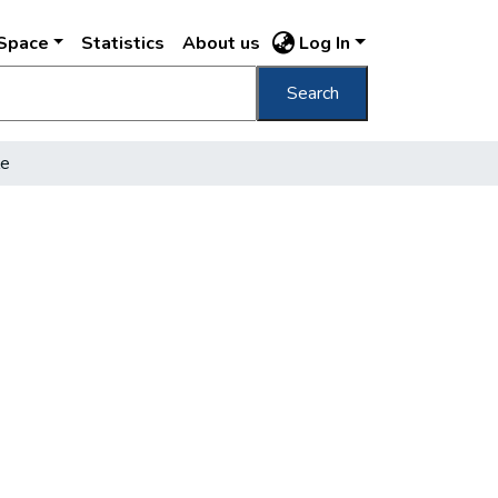
DSpace
Statistics
About us
Log In
Search
le