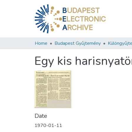
B
UDAPEST
E
LECTRONIC
A
RCHIVE
Home
Budapest Gyűjtemény
Különgyűjt
Egy kis harisnyatö
Date
1970-01-11