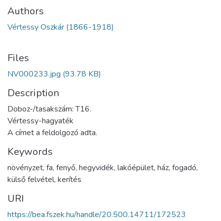
Authors
Vértessy Oszkár (1866-1918)
Files
NV000233.jpg
(93.78 KB)
Description
Doboz-/tasakszám: T16.
Vértessy-hagyaték
A címet a feldolgozó adta.
Keywords
növényzet
,
fa
,
fenyő
,
hegyvidék
,
lakóépület
,
ház
,
fogadó
,
külső felvétel
,
kerítés
URI
https://bea.fszek.hu/handle/20.500.14711/172523