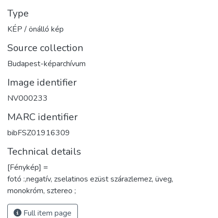
Type
KÉP / önálló kép
Source collection
Budapest-képarchívum
Image identifier
NV000233
MARC identifier
bibFSZ01916309
Technical details
[Fénykép] =
fotó :,negatív, zselatinos ezüst szárazlemez, üveg,
monokróm, sztereo ;
Full item page