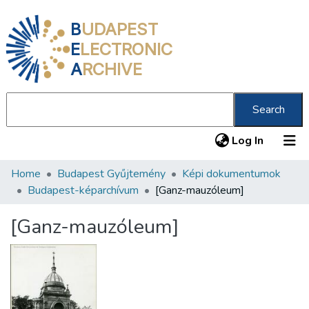
B
UDAPEST
E
LECTRONIC
A
RCHIVE
Search
(current
Log In
Home
Budapest Gyűjtemény
Képi dokumentumok
Communities & Collections
Budapest-képarchívum
[Ganz-mauzóleum]
All of DSpace
[Ganz-mauzóleum]
Statistics
About us