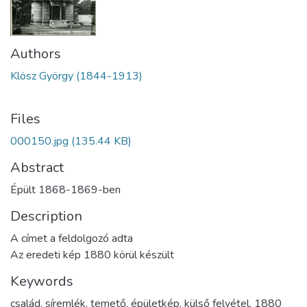
Authors
Klösz György (1844-1913)
Files
000150.jpg
(135.44 KB)
Abstract
Épült 1868-1869-ben
Description
A címet a feldolgozó adta
Az eredeti kép 1880 körül készült
Keywords
család
,
síremlék
,
temető
,
épületkép
,
külső felvétel
,
1880