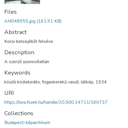
Files
AN048955.jpg
(161.91 KB)
Abstract
Kocsi belsejéből felvéve
Description
A szerző azonosítatlan
Keywords
közúti közlekedés
,
fogaskerekű vasút
,
látkép
,
1934
URI
https://bea.fszek.hu/handle/20.500.14711/160737
Collections
Budapest-képarchívum