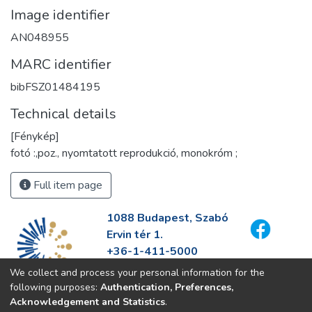
Image identifier
AN048955
MARC identifier
bibFSZ01484195
Technical details
[Fénykép]
fotó :,poz., nyomtatott reprodukció, monokróm ;
Full item page
1088 Budapest, Szabó
Ervin tér 1.
+36-1-411-5000
info@fszek.hu
We collect and process your personal information for the
https://fszek.hu
following purposes:
Authentication, Preferences,
Acknowledgement and Statistics
.