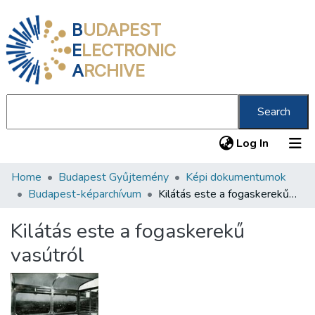
B
UDAPEST
E
LECTRONIC
A
RCHIVE
Search
(current
Log In
Home
Budapest Gyűjtemény
Képi dokumentumok
Communities & Collections
Budapest-képarchívum
Kilátás este a fogaskerekű vasútról
All of DSpace
Kilátás este a fogaskerekű
Statistics
vasútról
About us