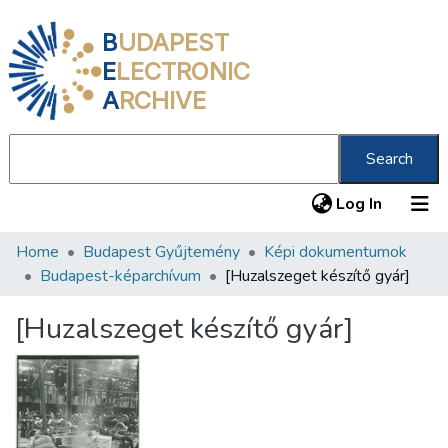
B
UDAPEST
E
LECTRONIC
A
RCHIVE
Search
(current
Log In
Home
Budapest Gyűjtemény
Képi dokumentumok
Communities & Collections
Budapest-képarchívum
[Huzalszeget készítő gyár]
All of DSpace
[Huzalszeget készítő gyár]
Statistics
About us