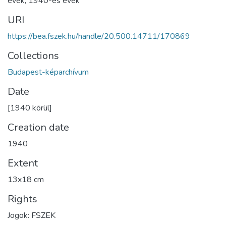
évek
,
1940-es évek
URI
https://bea.fszek.hu/handle/20.500.14711/170869
Collections
Budapest-képarchívum
Date
[1940 körül]
Creation date
1940
Extent
13x18 cm
Rights
Jogok: FSZEK