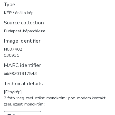
Type
KÉP / önálló kép
Source collection
Budapest-képarchívum
Image identifier
N007402
030931
MARC identifier
bibFSZ01817843
Technical details
[Fénykép]
2 fotó :,neg. zsel. ezüst, monokróm ; poz., modern kontakt,
zsel. ezüst, monokróm ;