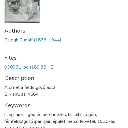
Authors
Balogh Rudolf (1879-1944)
Files
030931.jpg
(189.38 KB)
Description
A címet a feldolgozó adta
B. kisny. sz. 4584
Keywords
szeg
,
huzal
,
gép és berendezés
,
huzalhúzó gép
,
fémfeldolgozó ipar
,
ipari épület
,
belső felvétel
,
1930-as