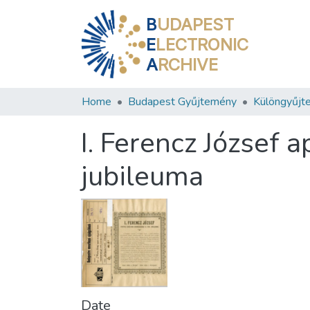
B
UDAPEST
E
LECTRONIC
A
RCHIVE
Home
Budapest Gyűjtemény
Különgyűjt
I. Ferencz József 
jubileuma
Date