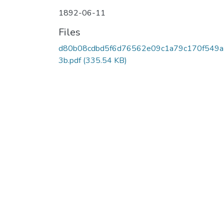
1892-06-11
Files
d80b08cdbd5f6d76562e09c1a79c170f549a
3b.pdf
(335.54 KB)