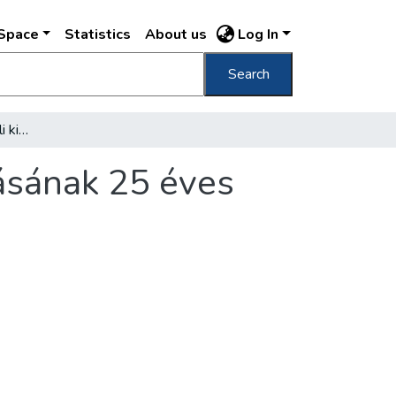
DSpace
Statistics
About us
Log In
Search
I. Ferencz József apostoli királyunk koronázásának 25 éves jubileuma
zásának 25 éves