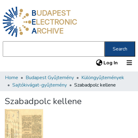
B
UDAPEST
E
LECTRONIC
A
RCHIVE
Search
(current
Log In
Home
Budapest Gyűjtemény
Különgyűjtemények
Communities & Collections
Sajtókivágat-gyűjtemény
Szabadpolc kellene
All of DSpace
Szabadpolc kellene
Statistics
About us