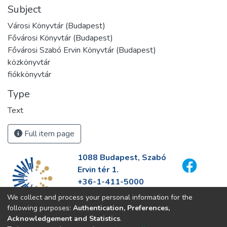
Subject
Városi Könyvtár (Budapest)
Fővárosi Könyvtár (Budapest)
Fővárosi Szabó Ervin Könyvtár (Budapest)
közkönyvtár
fiókkönyvtár
Type
Text
Full item page
1088 Budapest, Szabó
Ervin tér 1.
+36-1-411-5000
info@fszek.hu
We collect and process your personal information for the
https://fszek.hu
following purposes:
Authentication, Preferences,
Acknowledgement and Statistics
.