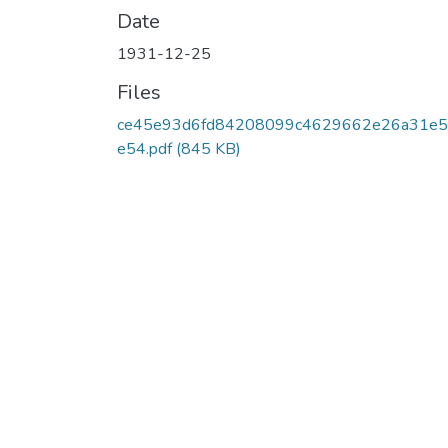
Date
1931-12-25
Files
ce45e93d6fd84208099c4629662e26a31e
e54.pdf
(845 KB)