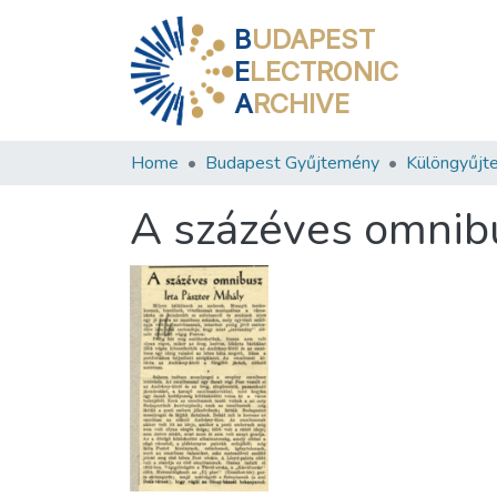
B
UDAPEST
E
LECTRONIC
A
RCHIVE
Home
Budapest Gyűjtemény
Különgyűjt
A százéves omnib