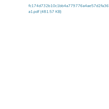
fc174d732b10c1bb4a779776a4ae57d2fa36
a1.pdf
(481.57 KB)