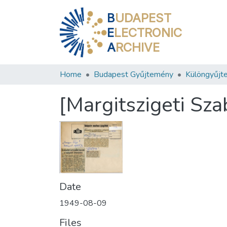
B
UDAPEST
E
LECTRONIC
A
RCHIVE
Home
Budapest Gyűjtemény
Különgyűjt
[Margitszigeti Sza
Date
1949-08-09
Files