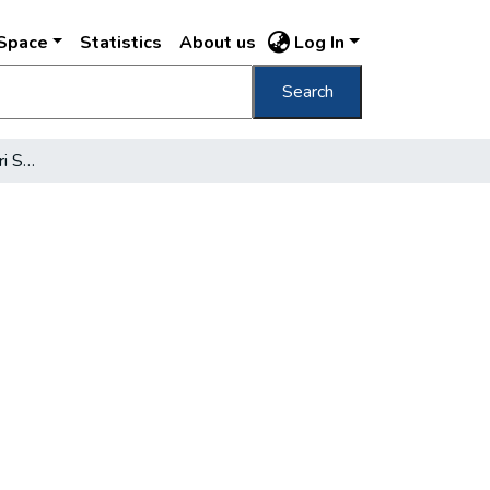
DSpace
Statistics
About us
Log In
Search
[Margitszigeti Szabadtéri Színpad]