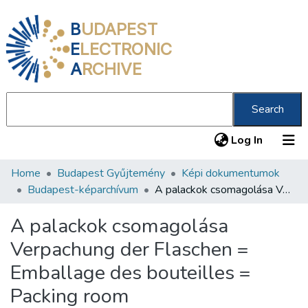
B
UDAPEST
E
LECTRONIC
A
RCHIVE
Search
(current
Log In
Home
Budapest Gyűjtemény
Képi dokumentumok
Communities & Collections
Budapest-képarchívum
A palackok csomagolása Verpachung der Flaschen = Emballage des bouteilles = Packing room
All of DSpace
A palackok csomagolása
Statistics
Verpachung der Flaschen =
About us
Emballage des bouteilles =
Packing room