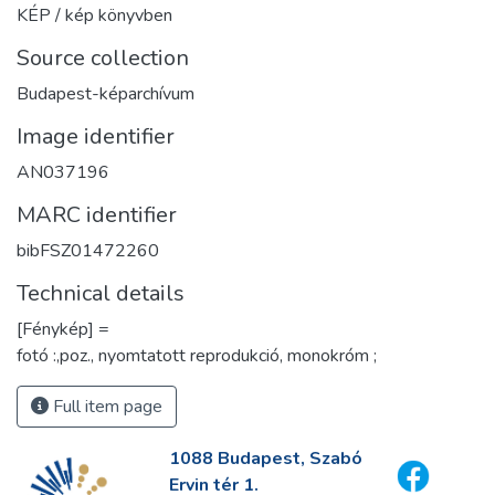
KÉP / kép könyvben
Source collection
Budapest-képarchívum
Image identifier
AN037196
MARC identifier
bibFSZ01472260
Technical details
[Fénykép] =
fotó :,poz., nyomtatott reprodukció, monokróm ;
Full item page
1088 Budapest, Szabó
Ervin tér 1.