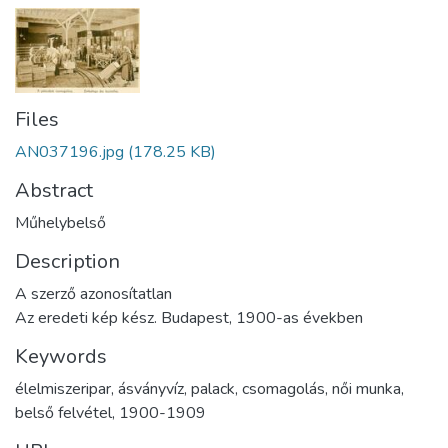
Files
AN037196.jpg
(178.25 KB)
Abstract
Műhelybelső
Description
A szerző azonosítatlan
Az eredeti kép kész. Budapest, 1900-as években
Keywords
élelmiszeripar
,
ásványvíz
,
palack
,
csomagolás
,
női munka
,
belső felvétel
,
1900-1909