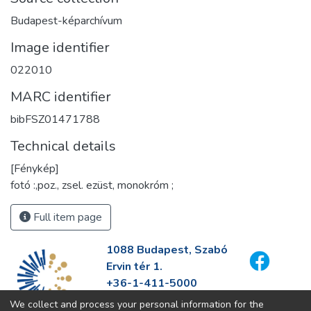
Budapest-képarchívum
Image identifier
022010
MARC identifier
bibFSZ01471788
Technical details
[Fénykép]
fotó :,poz., zsel. ezüst, monokróm ;
Full item page
1088 Budapest, Szabó
Ervin tér 1.
+36-1-411-5000
info@fszek.hu
We collect and process your personal information for the