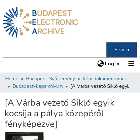
B
UDAPEST
E
LECTRONIC
A
RCHIVE
Search
(current
Log In
Home
Budapest Gyűjtemény
Képi dokumentumok
Communities & Collections
Budapest-képarchívum
[A Várba vezető Sikló egyik kocsija a pálya közepéről fényképezve]
All of DSpace
[A Várba vezető Sikló egyik
Statistics
kocsija a pálya közepéről
About us
fényképezve]