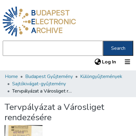
B
UDAPEST
E
LECTRONIC
A
RCHIVE
Search
(current
Log In
Home
Budapest Gyűjtemény
Különgyűjtemények
Communities & Collections
Sajtókivágat-gyűjtemény
All of DSpace
Tervpályázat a Városliget rendezésére
Statistics
Tervpályázat a Városliget
About us
rendezésére