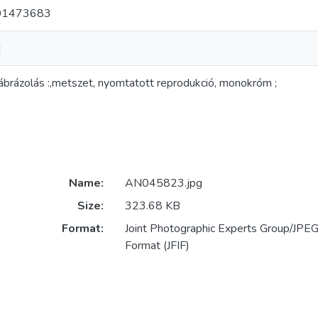
01473683
]
 ábrázolás :,metszet, nyomtatott reprodukció, monokróm ;
Name:
AN045823.jpg
Size:
323.68 KB
Format:
Joint Photographic Experts Group/JPEG 
Format (JFIF)