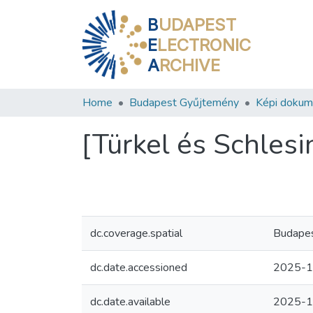
B
UDAPEST
E
LECTRONIC
A
RCHIVE
Home
Budapest Gyűjtemény
Képi doku
[Türkel és Schlesi
dc.coverage.spatial
Budapest
dc.date.accessioned
2025-1
dc.date.available
2025-1