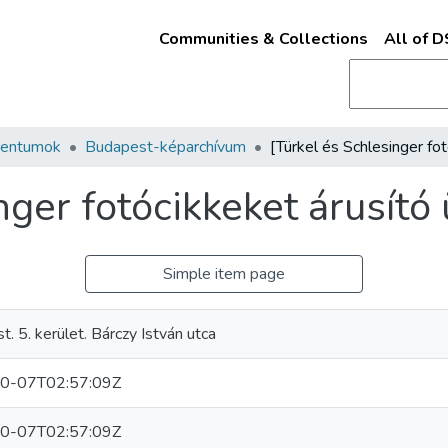
Communities & Collections
All of 
mentumok
Budapest-képarchívum
nger fotócikkeket árusító 
Simple item page
. 5. kerület. Bárczy István utca
0-07T02:57:09Z
0-07T02:57:09Z