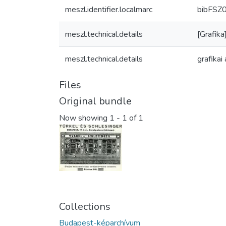
meszl.identifier.localmarc
bibFSZ
meszl.technical.details
[Grafika
meszl.technical.details
grafikai
Files
Original bundle
Now showing
1 - 1 of 1
Collections
Budapest-képarchívum