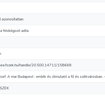
ő azonosítatlan
 a feldolgozó adta
m
/bea.fszek.hu/handle/20.500.14711/158668
sef: A mai Budapest : emlék és útmutató a fő és székvárosban. - 
FSZEK