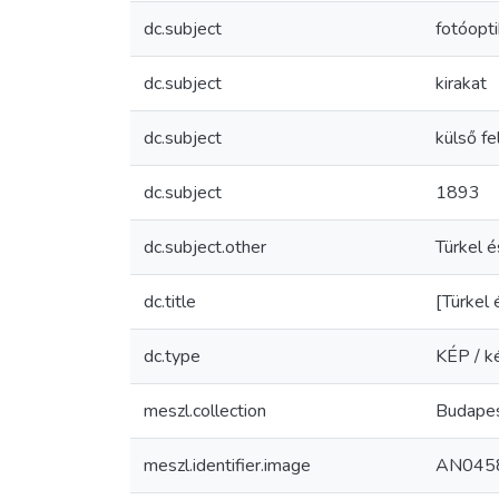
dc.subject
fotóopt
dc.subject
kirakat
dc.subject
külső fe
dc.subject
1893
dc.subject.other
Türkel 
dc.title
[Türkel 
dc.type
KÉP / k
meszl.collection
Budapes
meszl.identifier.image
AN045