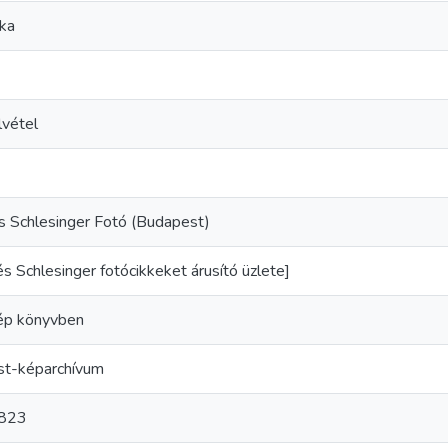
ika
lvétel
és Schlesinger Fotó (Budapest)
és Schlesinger fotócikkeket árusító üzlete]
ép könyvben
t-képarchívum
823