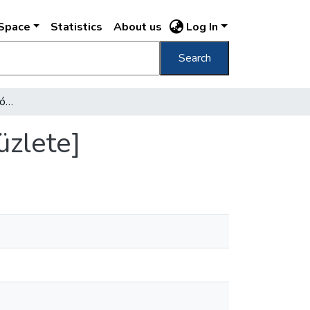
DSpace
Statistics
About us
Log In
Search
[Türkel és Schlesinger fotócikkeket árusító üzlete]
üzlete]