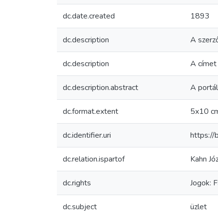
dc.date.created
1893
dc.description
A szerz
dc.description
A címet
dc.description.abstract
A portál
dc.format.extent
5x10 c
dc.identifier.uri
https:/
dc.relation.ispartof
Kahn Józ
dc.rights
Jogok: 
dc.subject
üzlet