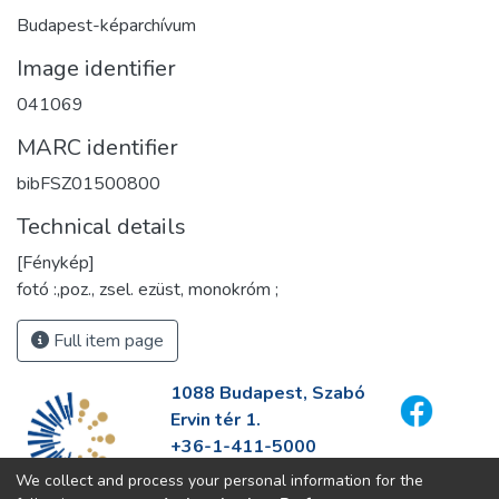
Budapest-képarchívum
Image identifier
041069
MARC identifier
bibFSZ01500800
Technical details
[Fénykép]
fotó :,poz., zsel. ezüst, monokróm ;
Full item page
1088 Budapest, Szabó
Ervin tér 1.
+36-1-411-5000
info@fszek.hu
We collect and process your personal information for the