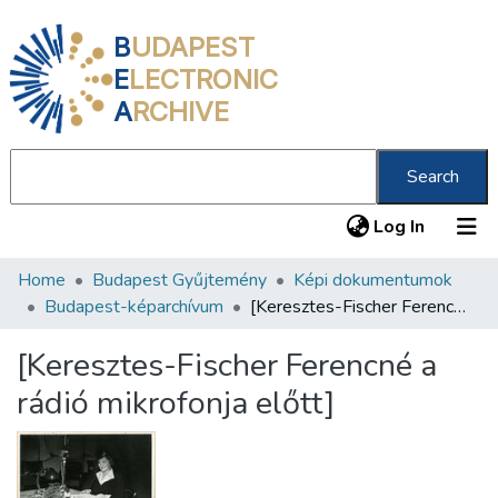
B
UDAPEST
E
LECTRONIC
A
RCHIVE
Search
(current
Log In
Home
Budapest Gyűjtemény
Képi dokumentumok
Communities & Collections
Budapest-képarchívum
[Keresztes-Fischer Ferencné a rádió mikrofonja előtt]
All of DSpace
[Keresztes-Fischer Ferencné a
Statistics
rádió mikrofonja előtt]
About us