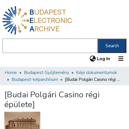
B
UDAPEST
E
LECTRONIC
A
RCHIVE
Search
(current
Log In
Home
Budapest Gyűjtemény
Képi dokumentumok
Communities & Collections
Budapest-képarchívum
[Budai Polgári Casino régi épülete]
All of DSpace
[Budai Polgári Casino régi
Statistics
épülete]
About us