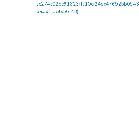
ac274c02dc91623ffa10cf24ec47692bb094
5a.pdf
(388.56 KB)