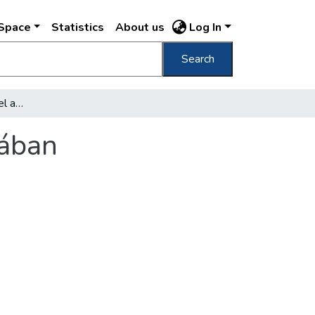
DSpace
Statistics
About us
Log In
Search
Emléktáblát helyeznek el a Beloiannisz-utcában
cában