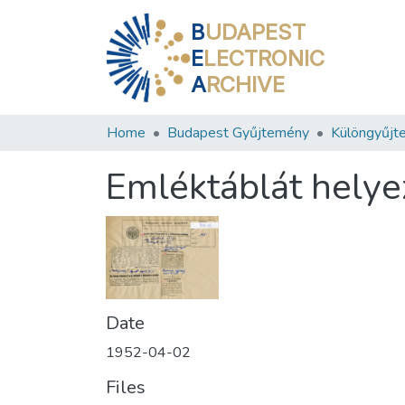
B
UDAPEST
E
LECTRONIC
A
RCHIVE
Home
Budapest Gyűjtemény
Különgyűjt
Emléktáblát helye
Date
1952-04-02
Files