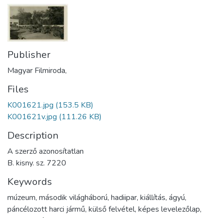
Publisher
Magyar Filmiroda,
Files
K001621.jpg
(153.5 KB)
K001621v.jpg
(111.26 KB)
Description
A szerző azonosítatlan
B. kisny. sz. 7220
Keywords
múzeum
,
második világháború
,
hadiipar
,
kiállítás
,
ágyú
,
páncélozott harci jármű
,
külső felvétel
,
képes levelezőlap
,