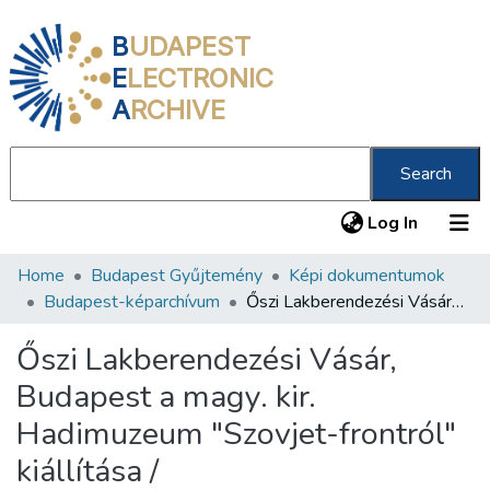
B
UDAPEST
E
LECTRONIC
A
RCHIVE
Search
(current
Log In
Home
Budapest Gyűjtemény
Képi dokumentumok
Communities & Collections
Budapest-képarchívum
Őszi Lakberendezési Vásár, Budapest a magy. kir. Hadimuzeum "Szovjet-frontról" kiállítása /
All of DSpace
Őszi Lakberendezési Vásár,
Statistics
Budapest a magy. kir.
About us
Hadimuzeum "Szovjet-frontról"
kiállítása /