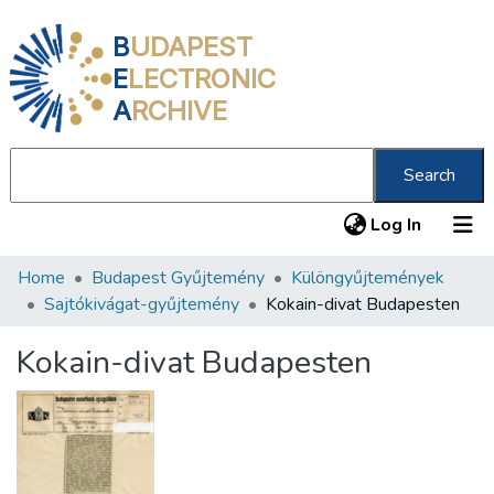
B
UDAPEST
E
LECTRONIC
A
RCHIVE
Search
(current
Log In
Home
Budapest Gyűjtemény
Különgyűjtemények
Communities & Collections
Sajtókivágat-gyűjtemény
Kokain-divat Budapesten
All of DSpace
Kokain-divat Budapesten
Statistics
About us