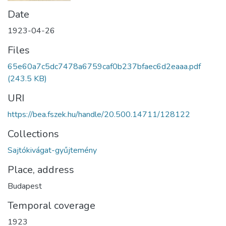
Date
1923-04-26
Files
65e60a7c5dc7478a6759caf0b237bfaec6d2eaaa.pdf
(243.5 KB)
URI
https://bea.fszek.hu/handle/20.500.14711/128122
Collections
Sajtókivágat-gyűjtemény
Place, address
Budapest
Temporal coverage
1923