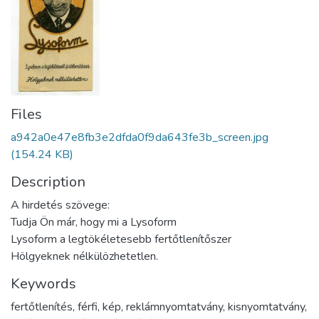
Files
a942a0e47e8fb3e2dfda0f9da643fe3b_screen.jpg
(154.24 KB)
Description
A hirdetés szövege:
Tudja Ön már, hogy mi a Lysoform
Lysoform a legtökéletesebb fertőtlenítőszer
Hölgyeknek nélkülözhetetlen.
Keywords
fertőtlenítés
,
férfi
,
kép
,
reklámnyomtatvány
,
kisnyomtatvány
,