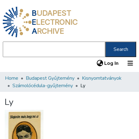
B
UDAPEST
E
LECTRONIC
A
RCHIVE
Search
(current
Log In
Home
Budapest Gyűjtemény
Kisnyomtatványok
Communities & Collections
Számolócédula-gyűjtemény
Ly
All of DSpace
Ly
Statistics
About us