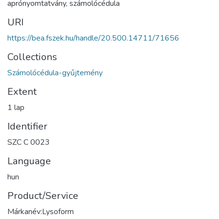
aprónyomtatvány
,
számolócédula
URI
https://bea.fszek.hu/handle/20.500.14711/71656
Collections
Számolócédula-gyűjtemény
Extent
1 lap
Identifier
SZC C 0023
Language
hun
Product/Service
Márkanév:Lysoform