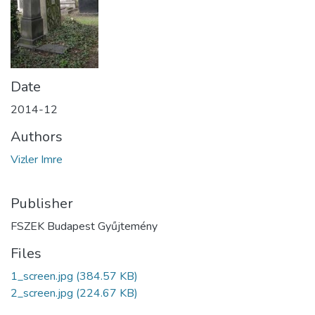
Date
2014-12
Authors
Vizler Imre
Publisher
FSZEK Budapest Gyűjtemény
Files
1_screen.jpg
(384.57 KB)
2_screen.jpg
(224.67 KB)