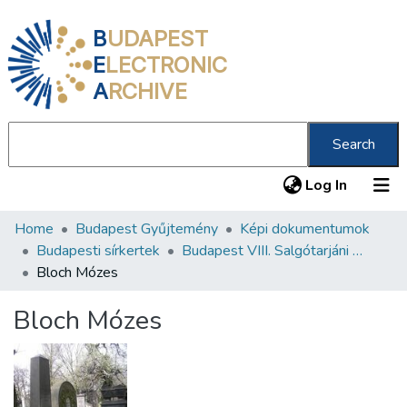
B
UDAPEST
E
LECTRONIC
A
RCHIVE
Search
(current
Log In
Home
Budapest Gyűjtemény
Képi dokumentumok
Communities & Collections
Budapesti sírkertek
Budapest VIII. Salgótarjáni úti Neológ Zsidó Temető
All of DSpace
Bloch Mózes
Statistics
Bloch Mózes
About us