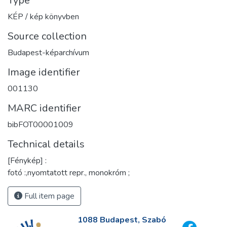
Type
KÉP / kép könyvben
Source collection
Budapest-képarchívum
Image identifier
001130
MARC identifier
bibFOT00001009
Technical details
[Fénykép] :
fotó :,nyomtatott repr., monokróm ;
Full item page
1088 Budapest, Szabó