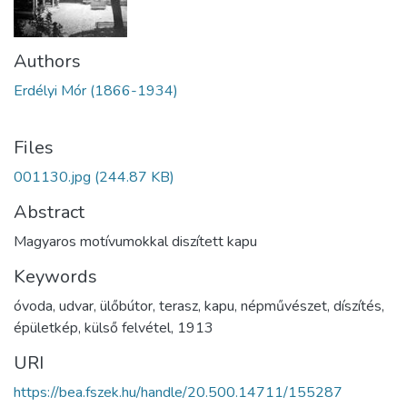
Authors
Erdélyi Mór (1866-1934)
Files
001130.jpg
(244.87 KB)
Abstract
Magyaros motívumokkal diszített kapu
Keywords
óvoda
,
udvar
,
ülőbútor
,
terasz
,
kapu
,
népművészet
,
díszítés
,
épületkép
,
külső felvétel
,
1913
URI
https://bea.fszek.hu/handle/20.500.14711/155287