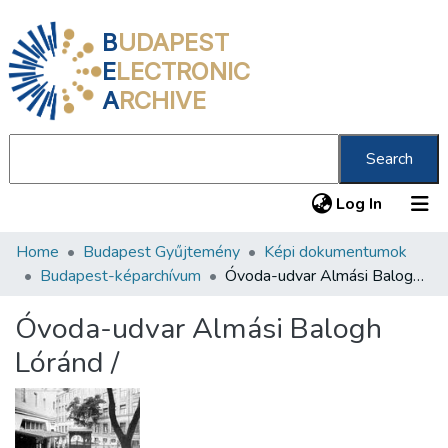
B
UDAPEST
E
LECTRONIC
A
RCHIVE
Search
(current
Log In
Home
Budapest Gyűjtemény
Képi dokumentumok
Communities & Collections
Budapest-képarchívum
Óvoda-udvar Almási Balogh Lóránd /
All of DSpace
Óvoda-udvar Almási Balogh
Statistics
Lóránd /
About us