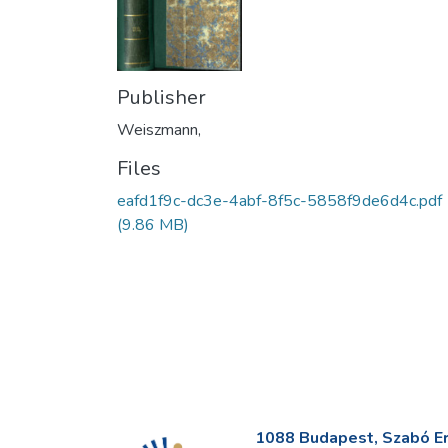
Publisher
Weiszmann,
Files
eafd1f9c-dc3e-4abf-8f5c-5858f9de6d4c.pdf
(9.86 MB)
1088 Budapest, Szabó Erv