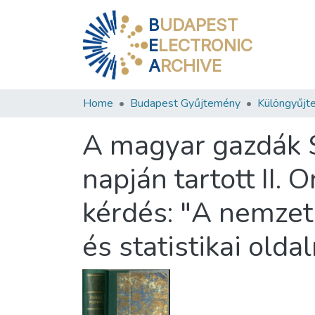
B
UDAPEST
E
LECTRONIC
A
RCHIVE
Home
Budapest Gyűjtemény
Különgyűjt
A magyar gazdák S
napján tartott II.
kérdés: "A nemzet
és statistikai olda