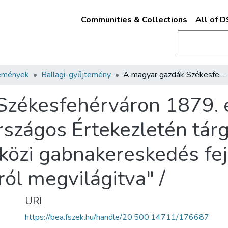
Communities & Collections
All of 
emények
Ballagi-gyűjtemény
A magyar gazdák Székesfehérváron 1879. éávi junius 3-5. napján tartott II. Országos Értekezletén tárgyalt negyedik kérdés: "A nemzetközi gabnakereskedés fejlődése, történelmi és statistikai oldalról megvilágitva" /
zékesfehérváron 1879. éá
 Országos Értekezletén tár
közi gabnakereskedés fej
lról megvilágitva" /
URI
https://bea.fszek.hu/handle/20.500.14711/176687