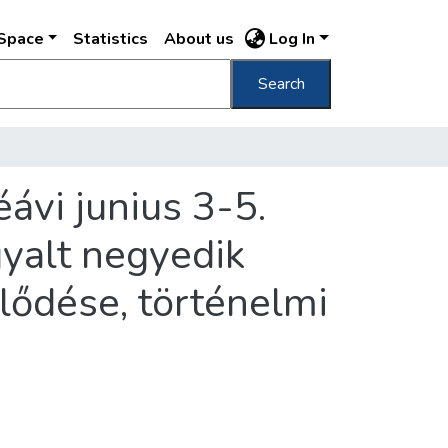
DSpace
Statistics
About us
Log In
Search
vi junius 3-5.
gyalt negyedik
lődése, történelmi