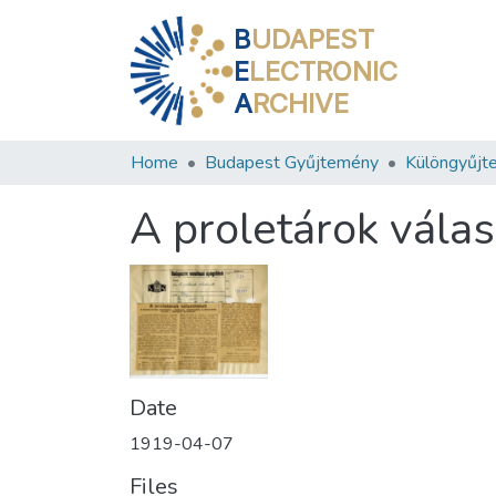
B
UDAPEST
E
LECTRONIC
A
RCHIVE
Home
Budapest Gyűjtemény
Különgyűjt
A proletárok vála
Date
1919-04-07
Files