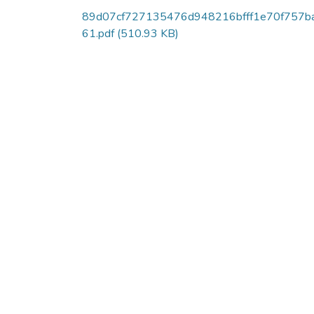
89d07cf727135476d948216bfff1e70f757b
61.pdf
(510.93 KB)