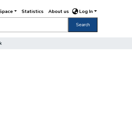
DSpace
Statistics
About us
Log In
Search
k