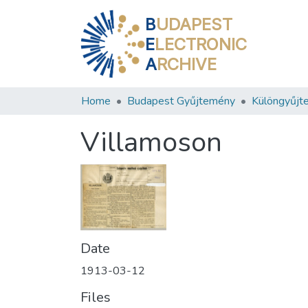
B
UDAPEST
E
LECTRONIC
A
RCHIVE
Home
Budapest Gyűjtemény
Különgyűjt
Villamoson
Date
1913-03-12
Files