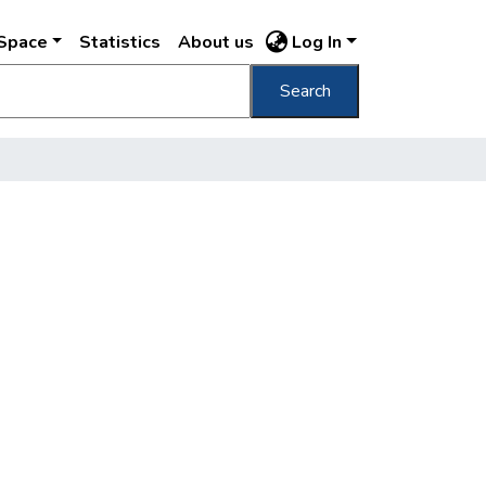
DSpace
Statistics
About us
Log In
Search