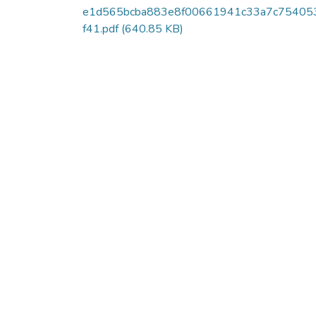
e1d565bcba883e8f00661941c33a7c75405
f41.pdf
(640.85 KB)