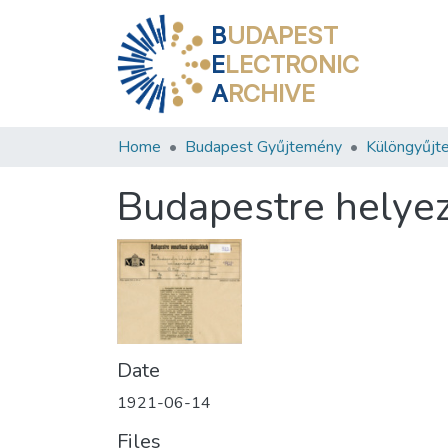
B
UDAPEST
E
LECTRONIC
A
RCHIVE
Home
Budapest Gyűjtemény
Különgyűjt
Budapestre helyezi
Date
1921-06-14
Files