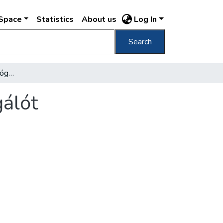
DSpace
Statistics
About us
Log In
Search
Budapestre helyezik az ógyallai csillagvizsgálót
gálót