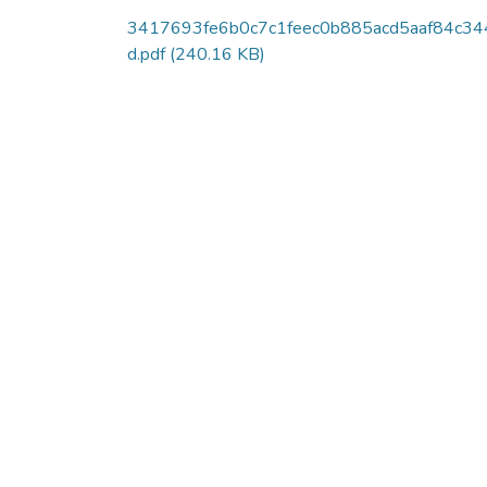
3417693fe6b0c7c1feec0b885acd5aaf84c34
d.pdf
(240.16 KB)