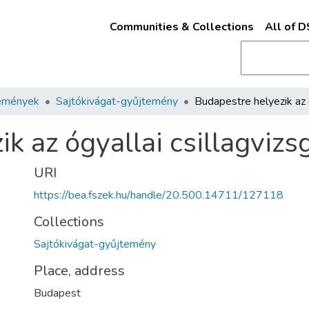
Communities & Collections
All of 
emények
Sajtókivágat-gyűjtemény
k az ógyallai csillagvizs
URI
https://bea.fszek.hu/handle/20.500.14711/127118
Collections
Sajtókivágat-gyűjtemény
Place, address
Budapest