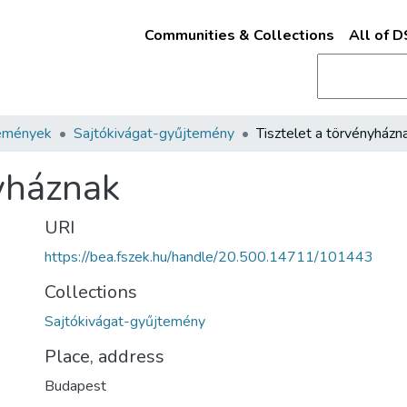
Communities & Collections
All of 
emények
Sajtókivágat-gyűjtemény
Tisztelet a törvényházn
nyháznak
URI
https://bea.fszek.hu/handle/20.500.14711/101443
Collections
Sajtókivágat-gyűjtemény
Place, address
Budapest