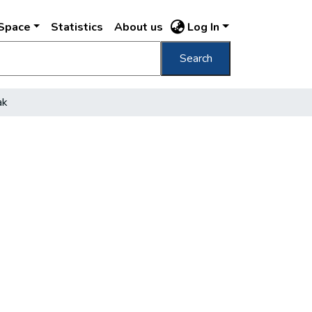
DSpace
Statistics
About us
Log In
Search
ak