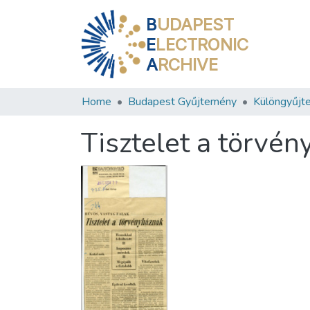
B
UDAPEST
E
LECTRONIC
A
RCHIVE
Home
Budapest Gyűjtemény
Különgyűjt
Tisztelet a törvé