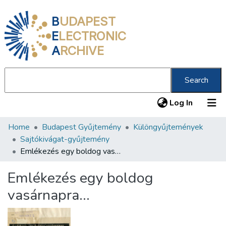
B
UDAPEST
E
LECTRONIC
A
RCHIVE
Search
(current
Log In
Home
Budapest Gyűjtemény
Különgyűjtemények
Communities & Collections
Sajtókivágat-gyűjtemény
All of DSpace
Emlékezés egy boldog vasárnapra…
Statistics
Emlékezés egy boldog
About us
vasárnapra…