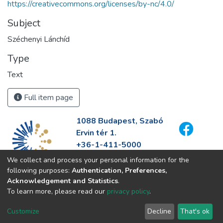
https://creativecommons.org/licenses/by-nc/4.0/
Subject
Széchenyi Lánchíd
Type
Text
Full item page
1088 Budapest, Szabó
Ervin tér 1.
+36-1-411-5000
info@fszek.hu
We collect and process your personal information for the
https://fszek.hu
following purposes:
Authentication, Preferences,
Acknowledgement and Statistics
.
To learn more, please read our
privacy policy
.
Customize
Decline
That's ok