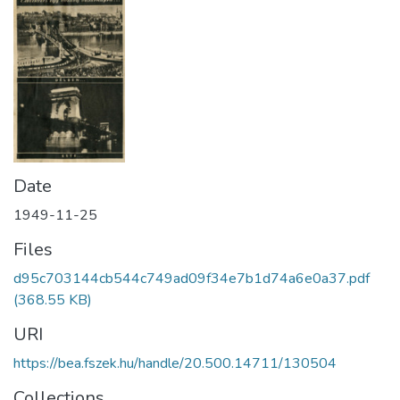
Date
1949-11-25
Files
d95c703144cb544c749ad09f34e7b1d74a6e0a37.pdf
(368.55 KB)
URI
https://bea.fszek.hu/handle/20.500.14711/130504
Collections