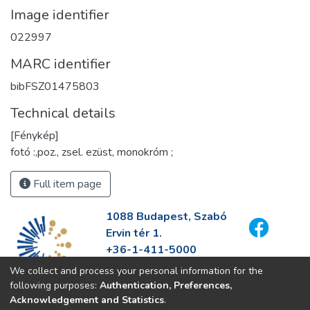
Image identifier
022997
MARC identifier
bibFSZ01475803
Technical details
[Fénykép]
fotó :,poz., zsel. ezüst, monokróm ;
Full item page
1088 Budapest, Szabó
Ervin tér 1.
+36-1-411-5000
info@fszek.hu
We collect and process your personal information for the
https://fszek.hu
following purposes:
Authentication, Preferences,
Acknowledgement and Statistics
.