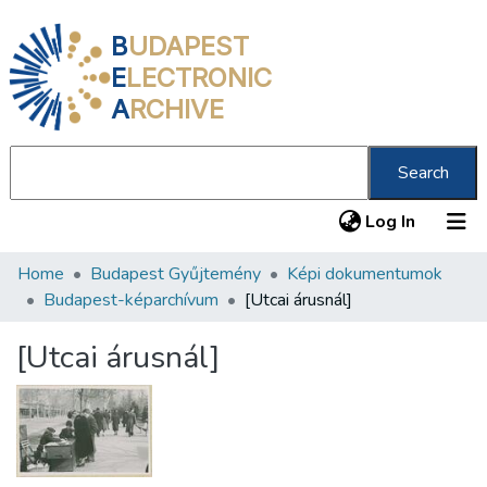
B
UDAPEST
E
LECTRONIC
A
RCHIVE
Search
(current
Log In
Home
Budapest Gyűjtemény
Képi dokumentumok
Communities & Collections
Budapest-képarchívum
[Utcai árusnál]
All of DSpace
[Utcai árusnál]
Statistics
About us