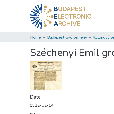
B
UDAPEST
E
LECTRONIC
A
RCHIVE
Home
Budapest Gyűjtemény
Különgyűjt
Széchenyi Emil gr
Date
1922-02-14