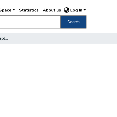
DSpace
Statistics
About us
Log In
Search
Széchenyi Emil gróf ünneplése