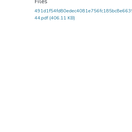
Files
491d1f54fd80edec4081e756fc185bc8e663
44.pdf
(406.11 KB)