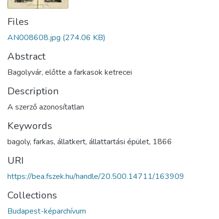
Files
AN008608.jpg
(274.06 KB)
Abstract
Bagolyvár, előtte a farkasok ketrecei
Description
A szerző azonosítatlan
Keywords
bagoly
,
farkas
,
állatkert
,
állattartási épület
,
1866
URI
https://bea.fszek.hu/handle/20.500.14711/163909
Collections
Budapest-képarchívum