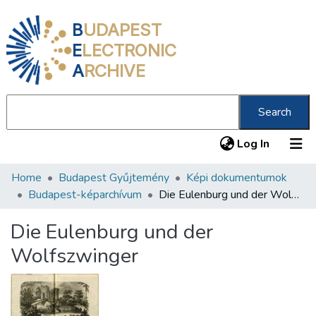
B
UDAPEST
E
LECTRONIC
A
RCHIVE
Search
(current
Log In
Home
Budapest Gyűjtemény
Képi dokumentumok
Communities & Collections
Budapest-képarchívum
Die Eulenburg und der Wolfszwinger
All of DSpace
Die Eulenburg und der
Statistics
Wolfszwinger
About us