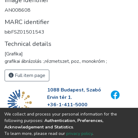
Image identifier
AN008608
MARC identifier
bibFSZ01501543
Technical details
[Grafika]
grafikai ábrázolás :,rézmetszet, poz., monokróm ;
Full item page
1088 Budapest, Szabó
Ervin tér 1.
+36-1-411-5000
info@fszek.hu
We collect and process your personal information for the
https://fszek.hu
following purposes:
Authentication, Preferences,
Acknowledgement and Statistics
.
To learn more, please read our
privacy policy
.