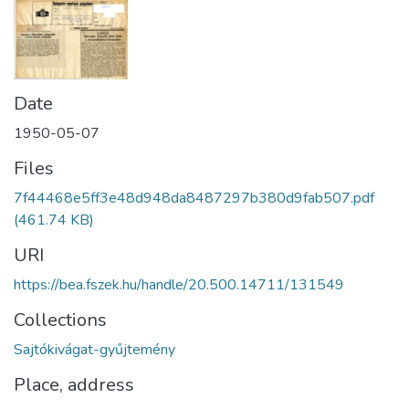
Date
1950-05-07
Files
7f44468e5ff3e48d948da8487297b380d9fab507.pdf
(461.74 KB)
URI
https://bea.fszek.hu/handle/20.500.14711/131549
Collections
Sajtókivágat-gyűjtemény
Place, address