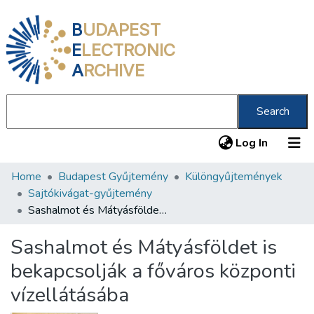
B
UDAPEST
E
LECTRONIC
A
RCHIVE
Search
(current
Log In
Home
Budapest Gyűjtemény
Különgyűjtemények
Communities & Collections
Sajtókivágat-gyűjtemény
All of DSpace
Sashalmot és Mátyásföldet is bekapcsolják a főváros központi vízellátásába
Statistics
Sashalmot és Mátyásföldet is
About us
bekapcsolják a főváros központi
vízellátásába