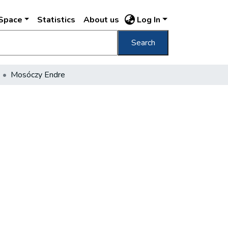
DSpace
Statistics
About us
Log In
Search
Mosóczy Endre