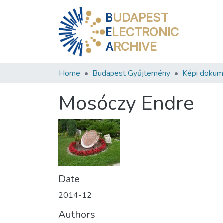
B
UDAPEST
E
LECTRONIC
A
RCHIVE
Home
Budapest Gyűjtemény
Képi doku
Mosóczy Endre
Date
2014-12
Authors