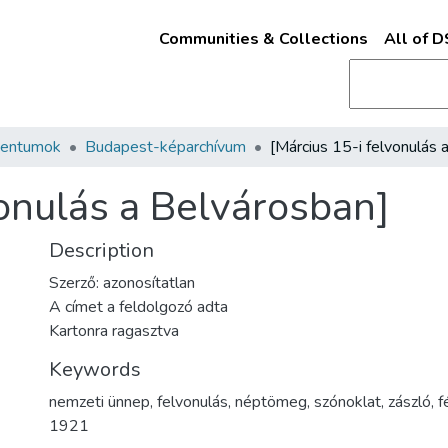
Communities & Collections
All of 
mentumok
Budapest-képarchívum
vonulás a Belvárosban]
Description
Szerző: azonosítatlan
A címet a feldolgozó adta
Kartonra ragasztva
Keywords
nemzeti ünnep
,
felvonulás
,
néptömeg
,
szónoklat
,
zászló
,
f
1921