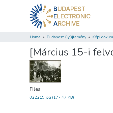
B
UDAPEST
E
LECTRONIC
A
RCHIVE
Home
Budapest Gyűjtemény
Képi doku
[Március 15-i fel
Files
022219.jpg
(177.47 KB)