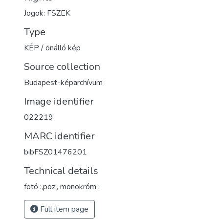
Jogok: FSZEK
Type
KÉP / önálló kép
Source collection
Budapest-képarchívum
Image identifier
022219
MARC identifier
bibFSZ01476201
Technical details
fotó :,poz., monokróm ;
Full item page