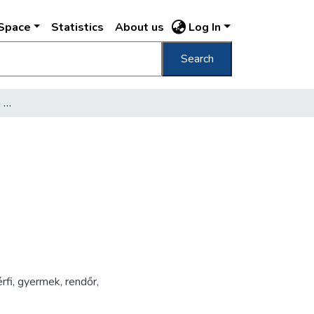
DSpace
Statistics
About us
Log In
Search
[Március 15-i felvonulás a Belvárosban]
érfi
,
gyermek
,
rendőr
,