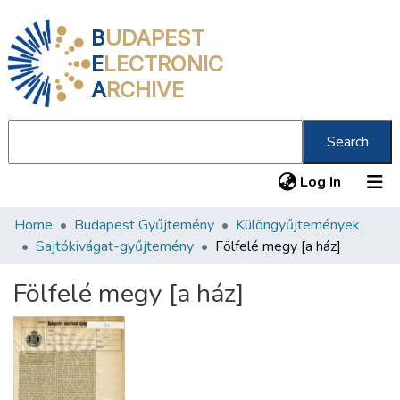
B
UDAPEST
E
LECTRONIC
A
RCHIVE
Search
(current
Log In
Home
Budapest Gyűjtemény
Különgyűjtemények
Communities & Collections
Sajtókivágat-gyűjtemény
Fölfelé megy [a ház]
All of DSpace
Fölfelé megy [a ház]
Statistics
About us