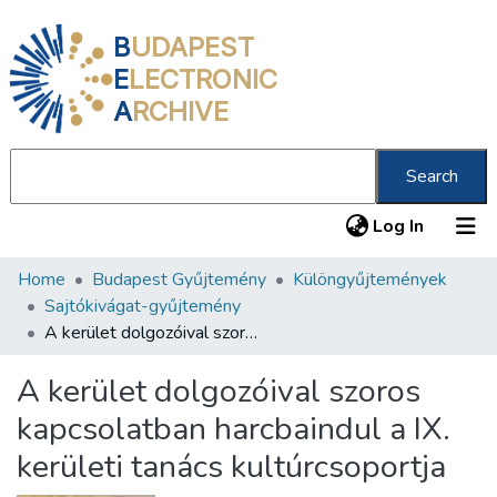
B
UDAPEST
E
LECTRONIC
A
RCHIVE
Search
(current
Log In
Home
Budapest Gyűjtemény
Különgyűjtemények
Communities & Collections
Sajtókivágat-gyűjtemény
All of DSpace
A kerület dolgozóival szoros kapcsolatban harcbaindul a IX. kerületi tanács kultúrcsoportja
Statistics
A kerület dolgozóival szoros
About us
kapcsolatban harcbaindul a IX.
kerületi tanács kultúrcsoportja