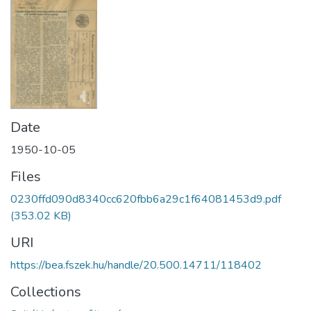
Date
1950-10-05
Files
0230ffd090d8340cc620fbb6a29c1f64081453d9.pdf
(353.02 KB)
URI
https://bea.fszek.hu/handle/20.500.14711/118402
Collections