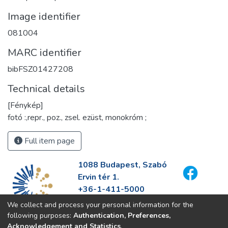
Image identifier
081004
MARC identifier
bibFSZ01427208
Technical details
[Fénykép]
fotó :,repr., poz., zsel. ezüst, monokróm ;
Full item page
1088 Budapest, Szabó
Ervin tér 1.
+36-1-411-5000
info@fszek.hu
We collect and process your personal information for the
https://fszek.hu
following purposes:
Authentication, Preferences,
Acknowledgement and Statistics
.