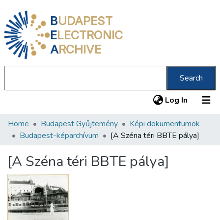
B
UDAPEST
E
LECTRONIC
A
RCHIVE
Search
(current
Log In
Home
Budapest Gyűjtemény
Képi dokumentumok
Communities & Collections
Budapest-képarchívum
[A Széna téri BBTE pálya]
All of DSpace
[A Széna téri BBTE pálya]
Statistics
About us