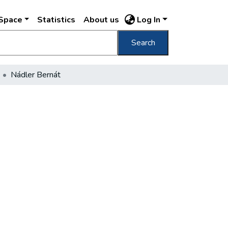
DSpace
Statistics
About us
Log In
Search
Nádler Bernát