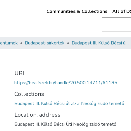
Communities & Collections
All of 
mentumok
Budapesti sírkertek
Budapest III. Külső Bécsi út 373 Neológ zsidó temető
URI
https://bea.fszek.hu/handle/20.500.14711/61195
Collections
Budapest III. Külső Bécsi út 373 Neológ zsidó temető
Location, address
Budapest III. Külső Bécsi Úti Neológ zsidó temető