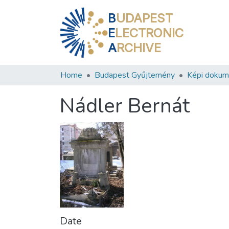
B
UDAPEST
E
LECTRONIC
A
RCHIVE
Home
Budapest Gyűjtemény
Képi doku
Nádler Bernát
Date