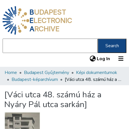
B
UDAPEST
E
LECTRONIC
A
RCHIVE
Search
(current
Log In
Home
Budapest Gyűjtemény
Képi dokumentumok
Communities & Collections
Budapest-képarchívum
[Váci utca 48. számú ház a Nyáry Pál utca sarkán]
All of DSpace
[Váci utca 48. számú ház a
Statistics
Nyáry Pál utca sarkán]
About us