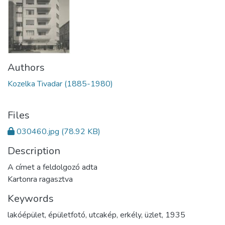
Authors
Kozelka Tivadar (1885-1980)
Files
030460.jpg
(78.92 KB)
Description
A címet a feldolgozó adta
Kartonra ragasztva
Keywords
lakóépület
,
épületfotó
,
utcakép
,
erkély
,
üzlet
,
1935