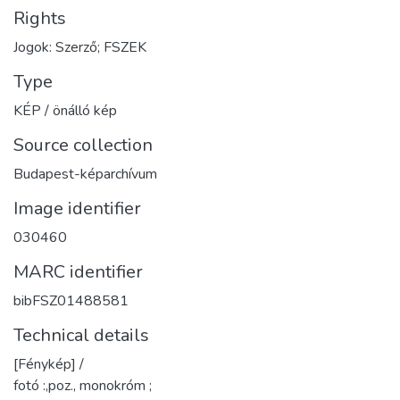
Rights
Jogok: Szerző; FSZEK
Type
KÉP / önálló kép
Source collection
Budapest-képarchívum
Image identifier
030460
MARC identifier
bibFSZ01488581
Technical details
[Fénykép] /
fotó :,poz., monokróm ;