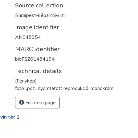
Source collection
Budapest-képarchívum
Image identifier
AN048954
MARC identifier
bibFSZ01484194
Technical details
[Fénykép]
fotó :,poz., nyomtatott reprodukció, monokróm ;
Full item page
in tér 1.