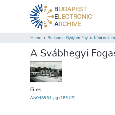
B
UDAPEST
E
LECTRONIC
A
RCHIVE
Home
Budapest Gyűjtemény
Képi doku
A Svábhegyi Fogas
Files
AN048954.jpg
(186 KB)