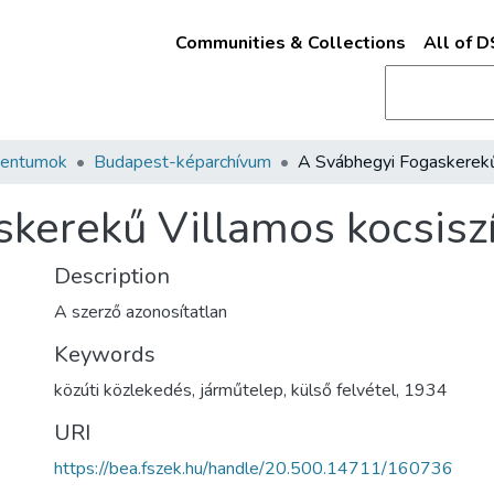
Communities & Collections
All of 
mentumok
Budapest-képarchívum
kerekű Villamos kocsisz
Description
A szerző azonosítatlan
Keywords
közúti közlekedés
,
járműtelep
,
külső felvétel
,
1934
URI
https://bea.fszek.hu/handle/20.500.14711/160736