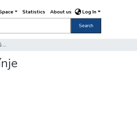
DSpace
Statistics
About us
Log In
Search
A Svábhegyi Fogaskerekű Villamos kocsiszínje
ínje