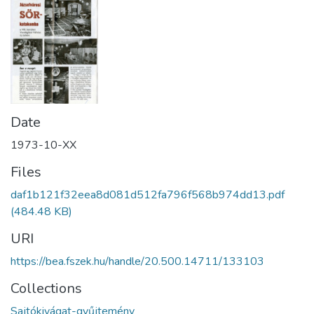
Date
1973-10-XX
Files
daf1b121f32eea8d081d512fa796f568b974dd13.pdf
(484.48 KB)
URI
https://bea.fszek.hu/handle/20.500.14711/133103
Collections
Sajtókivágat-gyűjtemény