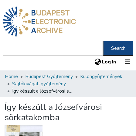
B
UDAPEST
E
LECTRONIC
A
RCHIVE
Search
(current
Log In
Home
Budapest Gyűjtemény
Különgyűjtemények
Communities & Collections
Sajtókivágat-gyűjtemény
All of DSpace
Így készült a Józsefvárosi sörkatakomba
Statistics
Így készült a Józsefvárosi
About us
sörkatakomba