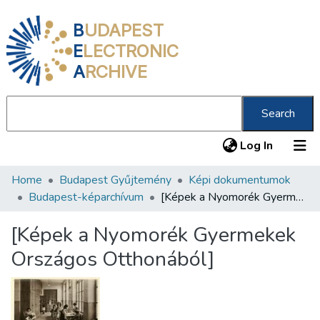
B
UDAPEST
E
LECTRONIC
A
RCHIVE
Search
(current
Log In
Home
Budapest Gyűjtemény
Képi dokumentumok
Communities & Collections
Budapest-képarchívum
[Képek a Nyomorék Gyermekek Országos Otthonából]
All of DSpace
[Képek a Nyomorék Gyermekek
Statistics
Országos Otthonából]
About us