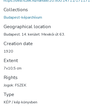
https://bea.fszek.hu/handle/20.500.14711/171171
Collections
Budapest-képarchívum
Geographical location
Budapest. 14. kerület. Mexikói út 63.
Creation date
1920
Extent
7x10,5 cm
Rights
Jogok: FSZEK
Type
KÉP / kép könyvben