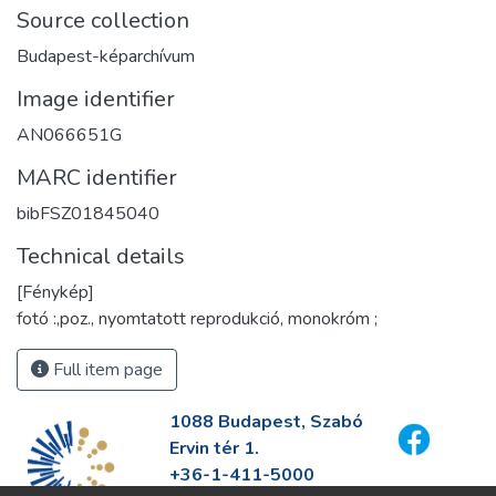
Source collection
Budapest-képarchívum
Image identifier
AN066651G
MARC identifier
bibFSZ01845040
Technical details
[Fénykép]
fotó :,poz., nyomtatott reprodukció, monokróm ;
Full item page
1088 Budapest, Szabó
Ervin tér 1.
+36-1-411-5000