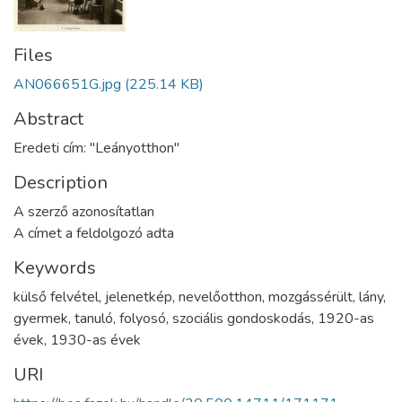
Files
AN066651G.jpg
(225.14 KB)
Abstract
Eredeti cím: "Leányotthon"
Description
A szerző azonosítatlan
A címet a feldolgozó adta
Keywords
külső felvétel
,
jelenetkép
,
nevelőotthon
,
mozgássérült
,
lány
,
gyermek
,
tanuló
,
folyosó
,
szociális gondoskodás
,
1920-as
évek
,
1930-as évek
URI