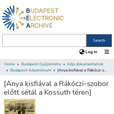
B
UDAPEST
E
LECTRONIC
A
RCHIVE
Search
(current
Log In
Home
Budapest Gyűjtemény
Képi dokumentumok
Communities & Collections
Budapest-képarchívum
[Anya kisfiával a Rákóczi-szobor előtt sétál a Kossuth téren]
All of DSpace
[Anya kisfiával a Rákóczi-szobor
Statistics
előtt sétál a Kossuth téren]
About us