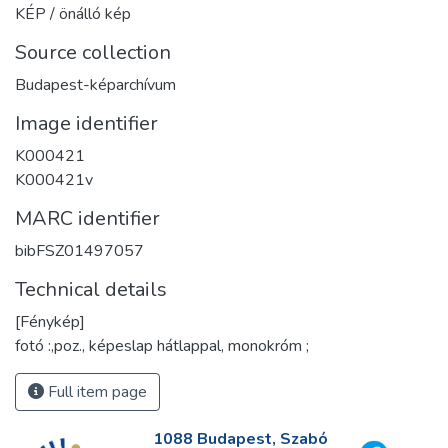
KÉP / önálló kép
Source collection
Budapest-képarchívum
Image identifier
K000421
K000421v
MARC identifier
bibFSZ01497057
Technical details
[Fénykép]
fotó :,poz., képeslap hátlappal, monokróm ;
Full item page
1088 Budapest, Szabó