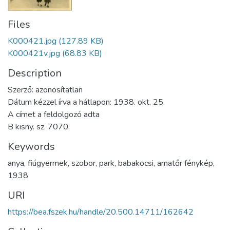
Files
K000421.jpg
(127.89 KB)
K000421v.jpg
(68.83 KB)
Description
Szerző: azonosítatlan
Dátum kézzel írva a hátlapon: 1938. okt. 25.
A címet a feldolgozó adta
B kisny. sz. 7070.
Keywords
anya
,
fiúgyermek
,
szobor
,
park
,
babakocsi
,
amatőr fénykép
,
1938
URI
https://bea.fszek.hu/handle/20.500.14711/162642