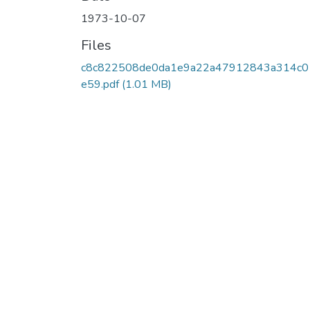
1973-10-07
Files
c8c822508de0da1e9a22a47912843a314c0
e59.pdf
(1.01 MB)