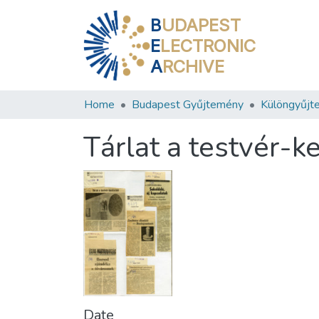
B
UDAPEST
E
LECTRONIC
A
RCHIVE
Home
Budapest Gyűjtemény
Különgyűjt
Tárlat a testvér-k
Date