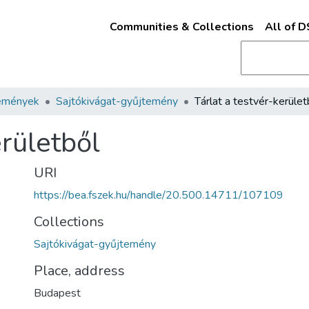
Communities & Collections
All of 
emények
Sajtókivágat-gyűjtemény
Tárlat a testvér-kerület
erületből
URI
https://bea.fszek.hu/handle/20.500.14711/107109
Collections
Sajtókivágat-gyűjtemény
Place, address
Budapest