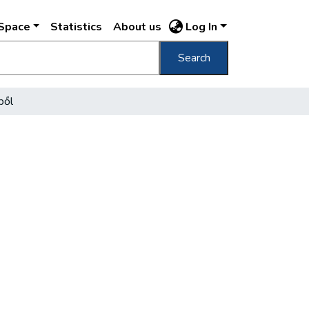
DSpace
Statistics
About us
Log In
Search
ből