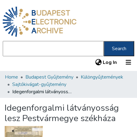
B
UDAPEST
E
LECTRONIC
A
RCHIVE
Search
(current
Log In
Home
Budapest Gyűjtemény
Különgyűjtemények
Communities & Collections
Sajtókivágat-gyűjtemény
All of DSpace
Idegenforgalmi látványosság lesz Pestvármegye székháza
Statistics
Idegenforgalmi látványosság
About us
lesz Pestvármegye székháza