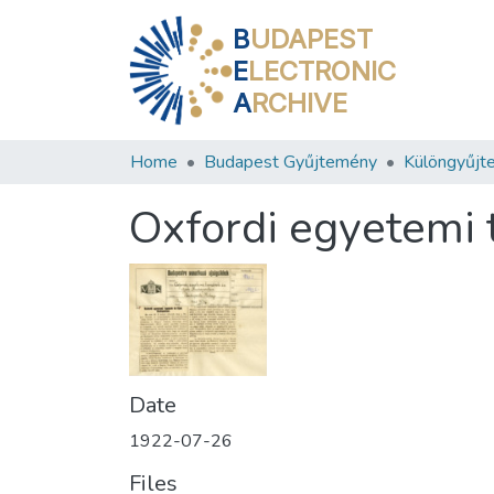
B
UDAPEST
E
LECTRONIC
A
RCHIVE
Home
Budapest Gyűjtemény
Különgyűjt
Oxfordi egyetemi 
Date
1922-07-26
Files