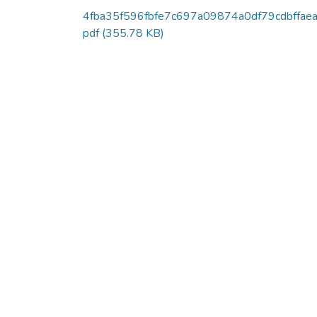
4fba35f596fbfe7c697a09874a0df79cdbffaea
pdf
(355.78 KB)