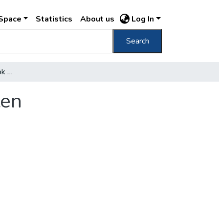
DSpace
Statistics
About us
Log In
Search
Oxfordi egyetemi tanárok és ifjak Budapesten
ten