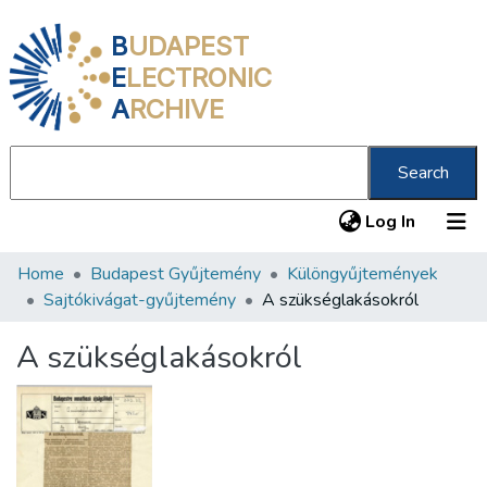
B
UDAPEST
E
LECTRONIC
A
RCHIVE
Search
(current
Log In
Home
Budapest Gyűjtemény
Különgyűjtemények
Communities & Collections
Sajtókivágat-gyűjtemény
A szükséglakásokról
All of DSpace
A szükséglakásokról
Statistics
About us