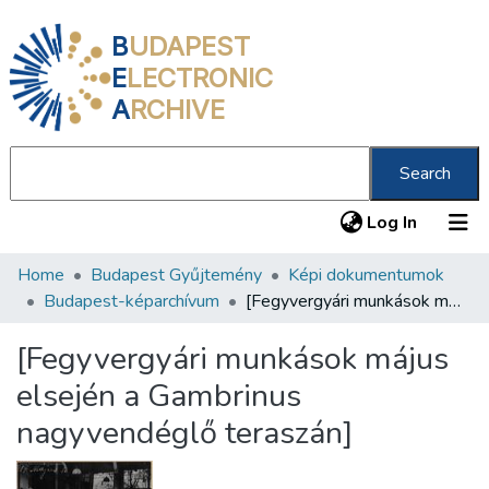
B
UDAPEST
E
LECTRONIC
A
RCHIVE
Search
(current
Log In
Home
Budapest Gyűjtemény
Képi dokumentumok
Communities & Collections
Budapest-képarchívum
[Fegyvergyári munkások május elsején a Gambrinus nagyvendéglő teraszán]
All of DSpace
[Fegyvergyári munkások május
Statistics
elsején a Gambrinus
About us
nagyvendéglő teraszán]