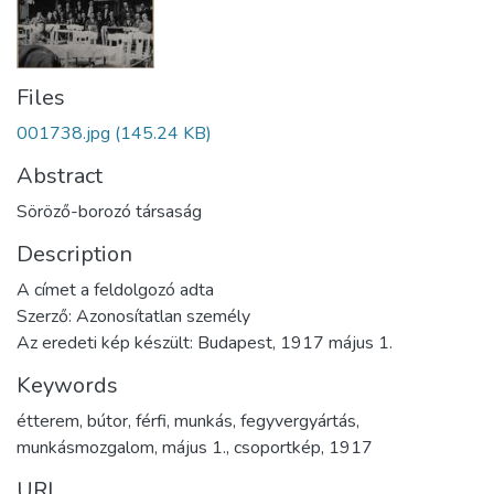
Files
001738.jpg
(145.24 KB)
Abstract
Söröző-borozó társaság
Description
A címet a feldolgozó adta
Szerző: Azonosítatlan személy
Az eredeti kép készült: Budapest, 1917 május 1.
Keywords
étterem
,
bútor
,
férfi
,
munkás
,
fegyvergyártás
,
munkásmozgalom
,
május 1.
,
csoportkép
,
1917
URI